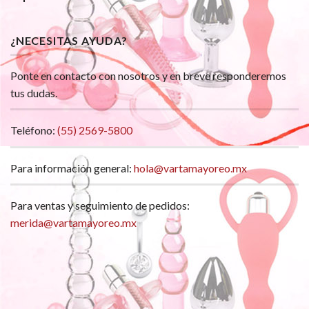
¿NECESITAS AYUDA?
Ponte en contacto con nosotros y en breve responderemos
tus dudas.
Teléfono:
(55) 2569-5800
Para información general:
hola@vartamayoreo.mx
Para ventas y seguimiento de pedidos:
merida@vartamayoreo.mx