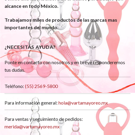
alcance en todo México.
Trabajamos miles de productos de las marcas mas
importantes del mundo.
¿NECESITAS AYUDA?
Ponte en contacto con nosotros y en breve responderemos
tus dudas.
Teléfono:
(55) 2569-5800
Para información general:
hola@vartamayoreo.mx
Para ventas y seguimiento de pedidos:
merida@vartamayoreo.mx