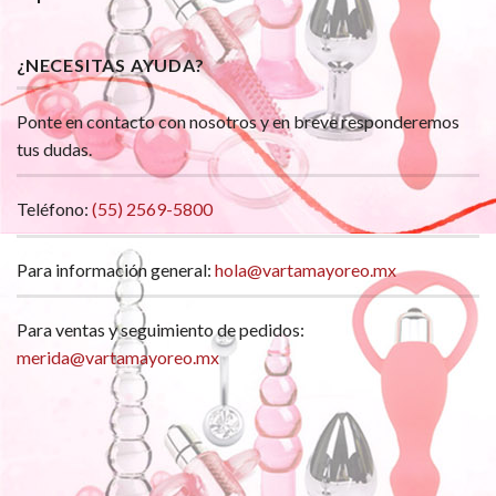
¿NECESITAS AYUDA?
Ponte en contacto con nosotros y en breve responderemos
tus dudas.
Teléfono:
(55) 2569-5800
Para información general:
hola@vartamayoreo.mx
Para ventas y seguimiento de pedidos:
merida@vartamayoreo.mx