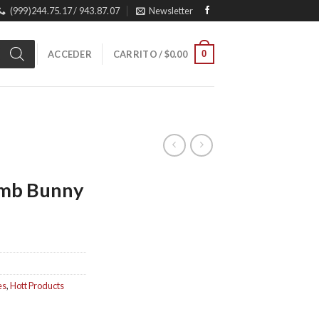
(999)244.75.17 / 943.87.07
Newsletter
0
ACCEDER
CARRITO /
$
0.00
umb Bunny
es
,
Hott Products