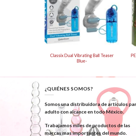
ROKER BEADS –
Classix Dual Vibrating Ball Teaser
PE
.75″
Blue-
¿QUIÉNES SOMOS?
Somos una distribuidora de artículos pa
adulto con alcance en todo México.
Trabajamos miles de productos de las
marcas mas importantes del mundo.