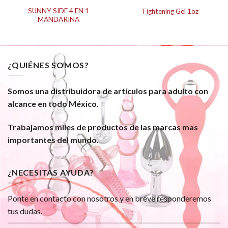
SUNNY SIDE 4 EN 1
Tightening Gel 1oz
MANDARINA
¿QUIÉNES SOMOS?
Somos una distribuidora de artículos para adulto con
alcance en todo México.
Trabajamos miles de productos de las marcas mas
importantes del mundo.
¿NECESITAS AYUDA?
Ponte en contacto con nosotros y en breve responderemos
tus dudas.