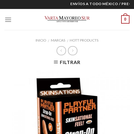
Skip
ENVÍOS A TODO MÉXICO / PRECIO
to
content
0
INICIO
MARCAS
HOTT PRODUCTS
/
/
FILTRAR