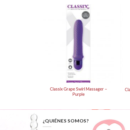
y Series Limited
Classix Grape Swirl Massager –
Cl
ion Mi
Purple
¿QUIÉNES SOMOS?