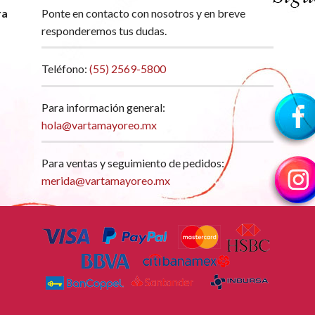
ra
Ponte en contacto con nosotros y en breve
responderemos tus dudas.
Teléfono:
(55) 2569-5800
Para información general:
hola@vartamayoreo.mx
Para ventas y seguimiento de pedidos:
merida@vartamayoreo.mx
Copyright 2026 ©
Varta Mayoreo. Todos los Derechos Reservados.