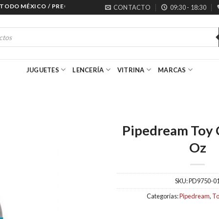
DO MÉXICO / PRECIOS ESPECIALES PARA MAYORISTAS
CONTACTO
09:30 - 18:30
JUGUETES
LENCERÍA
VITRINA
MARCAS
Pipedream Toy 
Oz
SKU:
PD9750-0
Categorías:
Pipedream
,
To