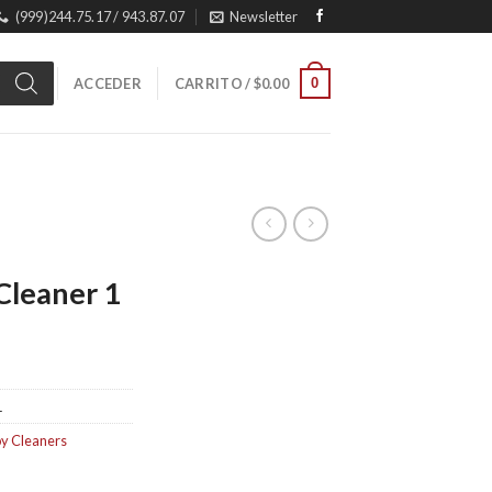
(999)244.75.17 / 943.87.07
Newsletter
0
ACCEDER
CARRITO /
$
0.00
Cleaner 1
1
y Cleaners