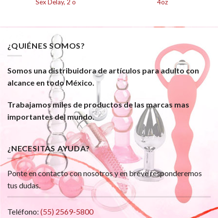
Sex Delay, 2 o
4oz
¿QUIÉNES SOMOS?
Somos una distribuidora de artículos para adulto con
alcance en todo México.
Trabajamos miles de productos de las marcas mas
importantes del mundo.
¿NECESITAS AYUDA?
Ponte en contacto con nosotros y en breve responderemos
tus dudas.
Teléfono:
(55) 2569-5800