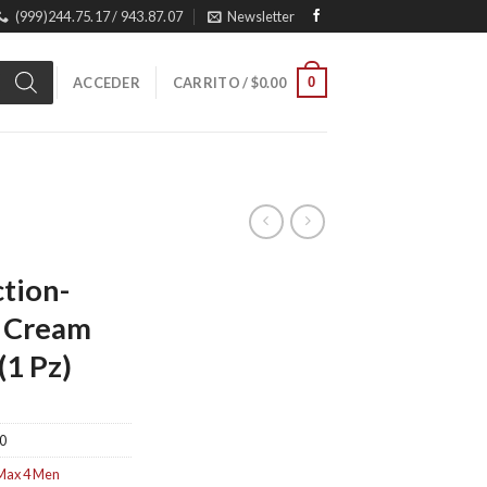
(999)244.75.17 / 943.87.07
Newsletter
0
ACCEDER
CARRITO /
$
0.00
ction-
 Cream
(1 Pz)
0
Max 4 Men