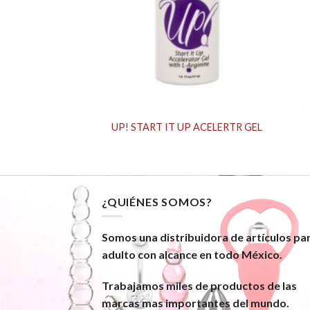
nal Water Based
UP! START IT UP ACELERTR GEL
, 4 oz
¿QUIÉNES SOMOS?
Somos una distribuidora de artículos pa
adulto con alcance en todo México.
Trabajamos miles de productos de las
marcas mas importantes del mundo.