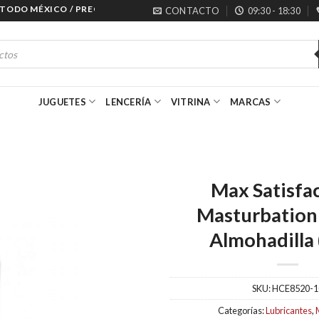
ODO MÉXICO / PRECIOS ESPECIALES PARA MAYORISTAS
CONTACTO
09:30 - 18:30
JUGUETES
LENCERÍA
VITRINA
MARCAS
Max Satisfa
Masturbation
Almohadilla 
SKU:
HCE8520-1
Categorías:
Lubricantes
,