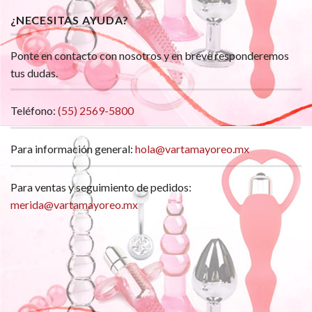
¿NECESITAS AYUDA?
Ponte en contacto con nosotros y en breve responderemos
tus dudas.
Teléfono:
(55) 2569-5800
Para información general:
hola@vartamayoreo.mx
Para ventas y seguimiento de pedidos:
merida@vartamayoreo.mx