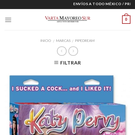
Skip
ENVÍOS A TODO MÉXICO / PRECIO
to
content
0
INICIO
MARCAS
PIPEDREAM
/
/
FILTRAR