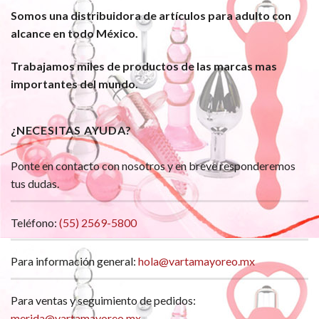
Somos una distribuidora de artículos para adulto con
alcance en todo México.
Trabajamos miles de productos de las marcas mas
importantes del mundo.
¿NECESITAS AYUDA?
Ponte en contacto con nosotros y en breve responderemos
tus dudas.
Teléfono:
(55) 2569-5800
Para información general:
hola@vartamayoreo.mx
Para ventas y seguimiento de pedidos:
merida@vartamayoreo.mx