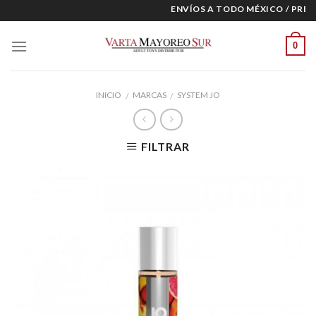
Skip
ENVÍOS A TODO MÉXICO / PRECI
to
content
0
INICIO
MARCAS
SYSTEM JO
/
/
FILTRAR