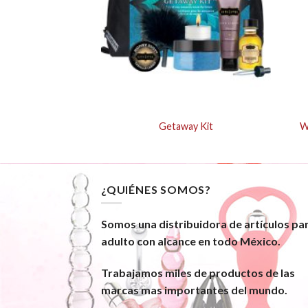
 Vanillla Creme
Getaway Kit
W
¿QUIÉNES SOMOS?
Somos una distribuidora de artículos pa
adulto con alcance en todo México.
Trabajamos miles de productos de las
marcas mas importantes del mundo.