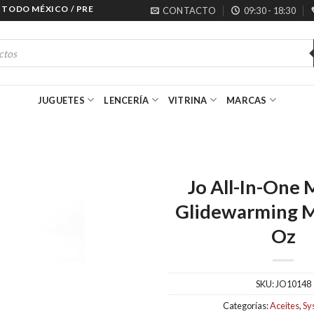
ODO MÉXICO / PRECIOS ESPECIALES PARA MAYORISTAS
CONTACTO
09:30 - 18:30
JUGUETES
LENCERÍA
VITRINA
MARCAS
Jo All-In-One
Glidewarming M
Oz
SKU:
JO10148
Categorías:
Aceites
,
Sy