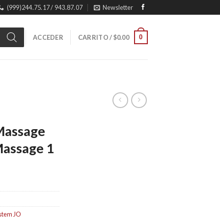
(999)244.75.17 / 943.87.07
Newsletter
0
ACCEDER
CARRITO /
$
0.00
 Massage
assage 1
stem JO