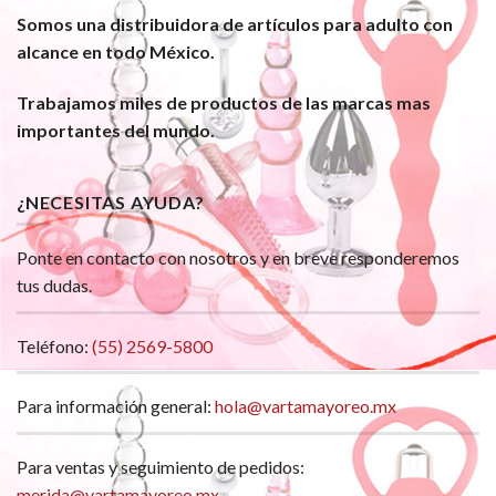
Somos una distribuidora de artículos para adulto con
alcance en todo México.
Trabajamos miles de productos de las marcas mas
importantes del mundo.
¿NECESITAS AYUDA?
Ponte en contacto con nosotros y en breve responderemos
tus dudas.
Teléfono:
(55) 2569-5800
Para información general:
hola@vartamayoreo.mx
Para ventas y seguimiento de pedidos:
merida@vartamayoreo.mx