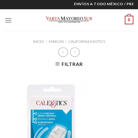
Skip
ENVÍOS A TODO MÉXICO / PRECI
to
content
0
INICIO
MARCAS
CALIFORNIA EXOTICS
/
/
FILTRAR