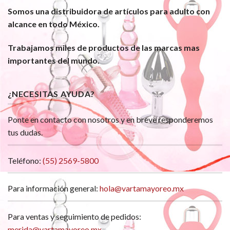
Somos una distribuidora de artículos para adulto con
alcance en todo México.
Trabajamos miles de productos de las marcas mas
importantes del mundo.
¿NECESITAS AYUDA?
Ponte en contacto con nosotros y en breve responderemos
tus dudas.
Teléfono:
(55) 2569-5800
Para información general:
hola@vartamayoreo.mx
Para ventas y seguimiento de pedidos:
merida@vartamayoreo.mx