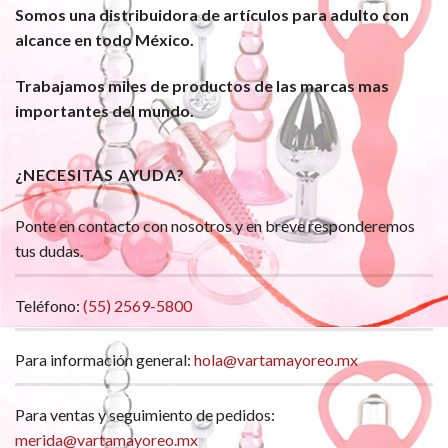
Somos una distribuidora de artículos para adulto con
alcance en todo México.
Trabajamos miles de productos de las marcas mas
importantes del mundo.
¿NECESITAS AYUDA?
Ponte en contacto con nosotros y en breve responderemos
tus dudas.
Teléfono:
(55) 2569-5800
Para información general:
hola@vartamayoreo.mx
Para ventas y seguimiento de pedidos:
merida@vartamayoreo.mx