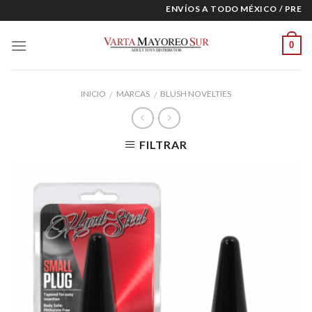
Skip
ENVÍOS A TODO MÉXICO / PRECI
to
content
0
INICIO
MARCAS
BLUSH NOVELTIES
/
/
FILTRAR