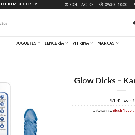
DO MÉXICO / PRECIOS ESPECIALES PARA MAYORISTAS
CONTACTO
09:30 - 18:30
JUGUETES
LENCERÍA
VITRINA
MARCAS
Glow Dicks – Ka
SKU:
BL-46112
Categorías:
Blush Novelt