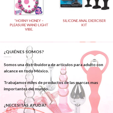
“HORNY HONEY –
SILICONE ANAL EXERCISER
PLEASURE WAND LIGHT
KIT
VIBE.
¿QUIÉNES SOMOS?
Somos una distribuidora de artículos para adulto con
alcance en todo México.
Trabajamos miles de productos de las marcas mas
importantes del mundo.
¿NECESITAS AYUDA?