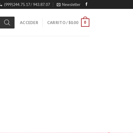
(999)244.75.17 / 943.87.07
Newsletter
0
ACCEDER
CARRITO /
$
0.00